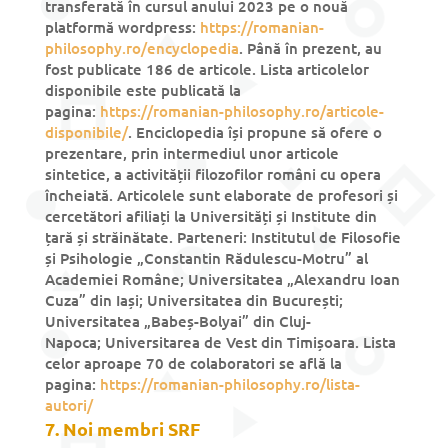
transferată în cursul anului 2023 pe o nouă
platformă wordpress:
https://romanian-
philosophy.
ro/encyclopedia
. Până în prezent, au
fost publicate 186 de articole. Lista articolelor
disponibile este publicată la
pagina:
https://romanian-philosophy.
ro/articole-
disponibile/
. Enciclopedia își propune să ofere o
prezentare, prin intermediul unor articole
sintetice, a activității filozofilor români cu opera
încheiată. Articolele sunt elaborate de profesori și
cercetători afiliați la Universități și Institute din
țară și străinătate. Parteneri: Institutul de Filosofie
și Psihologie „Constantin Rădulescu-Motru” al
Academiei Române; Universitatea „Alexandru Ioan
Cuza” din Iași; Universitatea din București;
Universitatea „Babeș-Bolyai” din Cluj-
Napoca; Universitarea de Vest din Timișoara. Lista
celor aproape 70 de colaboratori se află la
pagina:
https://romanian-
philosophy.ro/lista-
autori/
7. Noi membri SRF