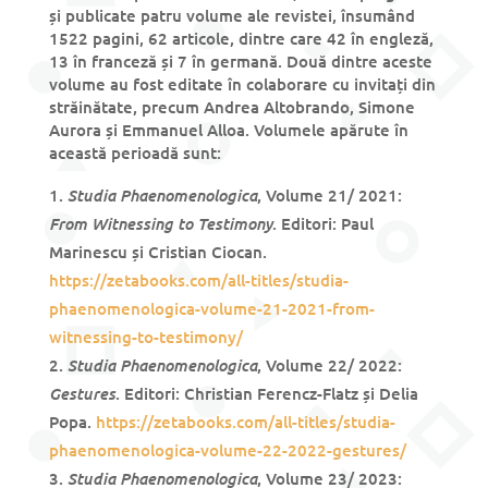
și publicate patru volume ale revistei, însumând
1522 pagini, 62 articole, dintre care 42 în engleză,
13 în franceză și 7 în germană. Două dintre aceste
volume au fost editate în colaborare cu invitați din
străinătate, precum Andrea Altobrando, Simone
Aurora și Emmanuel Alloa. Volumele apărute în
această perioadă sunt:
Studia Phaenomenologica
, Volume 21/ 2021:
From Witnessing to Testimony
. Editori: Paul
Marinescu și Cristian Ciocan.
https://zetabooks.com/all-titles/studia-
phaenomenologica-volume-21-2021-from-
witnessing-to-testimony/
Studia Phaenomenologica
, Volume 22/ 2022:
Gestures
. Editori: Christian Ferencz-Flatz și Delia
Popa.
https://zetabooks.com/all-titles/studia-
phaenomenologica-volume-22-2022-gestures/
Studia Phaenomenologica
, Volume 23/ 2023: