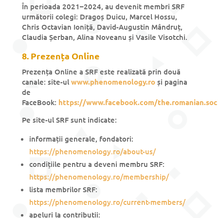
În perioada 2021–2024, au devenit membri SRF
următorii colegi: Dragoș Duicu, Marcel Hossu,
Chris Octavian Ioniță, David-Augustin Mândruț,
Claudia Șerban, Alina Noveanu și Vasile Visotchi.
8. Prezența Online
Prezența Online a SRF este realizată prin două
canale: site-ul
www.phenomenology.ro
și pagina
de
FaceBook:
https://www.facebook.com/the.romanian.soc
Pe site-ul SRF sunt indicate:
informații generale, fondatori:
https://phenomenology.ro/about-us/
condițiile pentru a deveni membru SRF:
https://phenomenology.ro/membership/
lista membrilor SRF:
https://phenomenology.ro/current-members/
apeluri la contribuții: