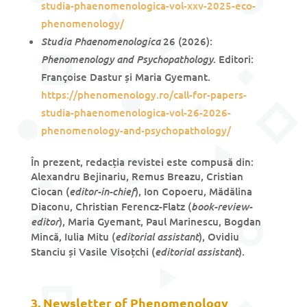
studia-phaenomenologica-vol-xxv-2025-eco-
phenomenology/
Studia Phaenomenologica
26 (2026):
Phenomenology and Psychopathology
. Editori:
Françoise Dastur și Maria Gyemant.
https://phenomenology.ro/call-for-papers-
studia-phaenomenologica-vol-26-2026-
phenomenology-and-psychopathology/
În prezent, redacția revistei este compusă din:
Alexandru Bejinariu, Remus Breazu, Cristian
editor-in-chief
Ciocan (
), Ion Copoeru, Mădălina
book-review-
Diaconu, Christian Ferencz-Flatz (
editor
), Maria Gyemant, Paul Marinescu, Bogdan
editorial assistant
Mincă, Iulia Mitu (
), Ovidiu
editorial assistant
Stanciu și Vasile Visoțchi (
).
3. Newsletter of Phenomenology