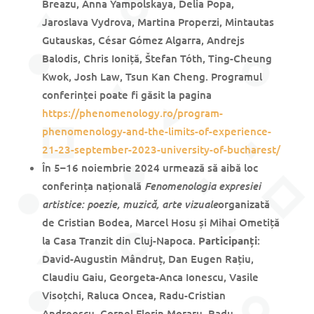
Breazu, Anna Yampolskaya, Delia Popa,
Jaroslava Vydrova, Martina Properzi, Mintautas
Gutauskas, César Gómez Algarra, Andrejs
Balodis, Chris Ioniță, Štefan Tóth, Ting-Cheung
Kwok, Josh Law, Tsun Kan Cheng. Programul
conferinței poate fi găsit la pagina
https://phenomenology.ro/program-
phenomenology-and-the-limits-of-experience-
21-23-september-2023-university-of-bucharest/
În 5–16 noiembrie 2024 urmează să aibă loc
Fenomenologia expresiei
conferința națională
artistice: poezie, muzică, arte vizuale
organizată
de Cristian Bodea, Marcel Hosu și Mihai Ometiță
la Casa Tranzit din Cluj-Napoca.
Participanți
:
David-Augustin Mândruț, Dan Eugen Rațiu,
Claudiu Gaiu, Georgeta-Anca Ionescu, Vasile
Visoțchi, Raluca Oncea, Radu-Cristian
Andreescu, Cornel Florin Moraru, Radu