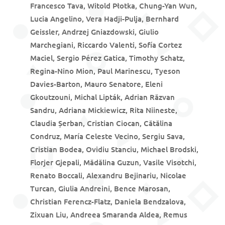
Francesco Tava, Witold Płotka, Chung-Yan Wun,
Lucia Angelino, Vera Hadji-Pulja, Bernhard
Geissler, Andrzej Gniazdowski, Giulio
Marchegiani, Riccardo Valenti, Sofía Cortez
Maciel, Sergio Pérez Gatica, Timothy Schatz,
Regina-Nino Mion, Paul Marinescu, Tyeson
Davies-Barton, Mauro Senatore, Eleni
Gkoutzouni, Michal Lipták, Adrian Răzvan
Sandru, Adriana Mickiewicz, Rita Niineste,
Claudia Șerban, Cristian Ciocan, Cătălina
Condruz, María Celeste Vecino, Sergiu Sava,
Cristian Bodea, Ovidiu Stanciu, Michael Brodski,
Florjer Gjepali, Mădălina Guzun, Vasile Visotchi,
Renato Boccali, Alexandru Bejinariu, Nicolae
Turcan, Giulia Andreini, Bence Marosan,
Christian Ferencz-Flatz, Daniela Bendzalova,
Zixuan Liu, Andreea Smaranda Aldea, Remus