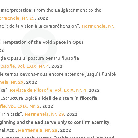
Interpretation: From the Enlightenment to the
ermeneia, Nr. 29
, 2022
Dei : de la vision à la compréhension”,
Hermeneia, Nr.
 a Temptation of the Void Space in Opus
22
ația Opusului postum pentru filosofia
losofie, vol. LXIX, Nr. 4
, 2022
e temps devons-nous encore attendre jusqu’à l’unité
eia, Nr. 29
, 2022
ica”,
Revista de Filosofie, vol. LXIX, Nr. 4
, 2022
Structura logică a ideii de sistem în filosofia
ie, vol. LXIX, Nr. 3
, 2022
Trinitatis”,
Hermeneia, Nr. 29
, 2022
nning and the End serve only to confirm Eternity.
nal Act”,
Hermeneia, Nr. 29
, 2022
. Lupascu, Sergiu Bortos, “Robin George Collingwood