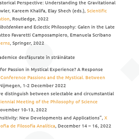
istorical Perspective: Understanding the Gravitational
Lawler, Kareem Khalifa, Elay Shech (eds.),
Scientific
ation
, Routledge, 2022
lbstdenken
and Eclectic Philosophy: Galen in the Late
atteo Favaretti Camposampiero, Emanuela Scribano
derns
, Springer, 2022
cademice desfășurate în străinătate
 for Passion in Mystical Experience? A Response
Conference Passions and the Mystical. Between
 Nijmegen, 1-2 December 2022
we distinguish between selectable and circumstantial
iennial Meeting of the Philosophy of Science
 November 10-13, 2022
sitivity: New Developments and Applications”,
X
fla de Filosofía Analítica
, December 14 – 16, 2022