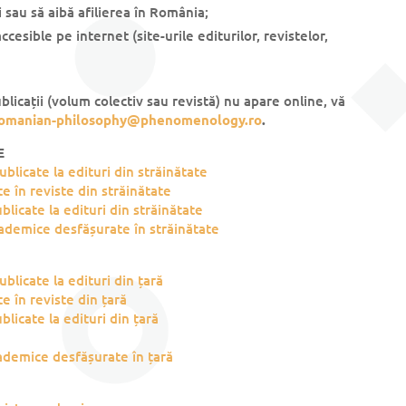
i sau să aibă afilierea în România;
ccesible pe internet (site-urile editurilor, revistelor,
blicații (volum colectiv sau revistă) nu apare online, vă
omanian-philosophy@phenomenology.ro
.
E
blicate la edituri din străinătate
te în reviste din străinătate
blicate la edituri din străinătate
cademice desfășurate în străinătate
blicate la edituri din țară
te în reviste din țară
blicate la edituri din țară
ademice desfășurate în țară