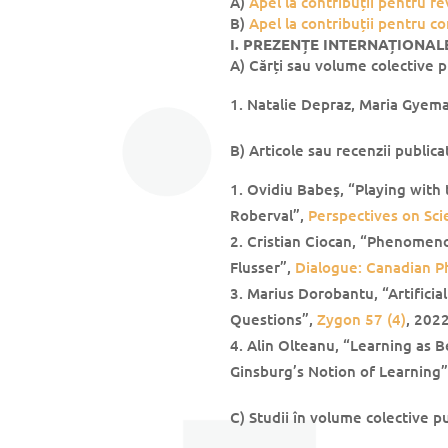
A)
Apel la contribuții pentru r
B)
Apel la contribuții pentru co
I. PREZENȚE INTERNAȚIONAL
A) Cărți sau volume colective pu
Natalie Depraz, Maria Gyem
B) Articole sau recenzii publica
Ovidiu Babeş, “Playing with
Roberval”,
Perspectives on Sci
Cristian Ciocan, “Phenomen
Flusser”,
Dialogue: Canadian P
Marius Dorobantu, “Artificia
Questions”,
Zygon 57 (4)
, 202
Alin Olteanu, “Learning as 
Ginsburg’s Notion of Learning
C) Studii în volume colective pu