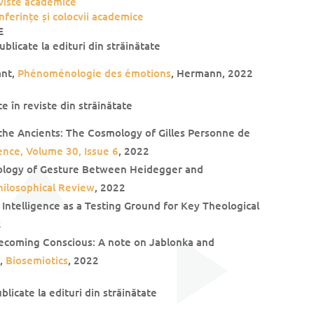
eviste academice
nferințe și colocvii academice
E
blicate la edituri din străinătate
ant,
Phénoménologie des émotions
, Hermann, 2022
te în reviste din străinătate
 the Ancients: The Cosmology of Gilles Personne de
ence, Volume 30, Issue 6
, 2022
ology of Gesture Between Heidegger and
hilosophical Review
, 2022
l Intelligence as a Testing Ground for Key Theological
2
Becoming Conscious: A note on Jablonka and
”,
Biosemiotics
, 2022
blicate la edituri din străinătate