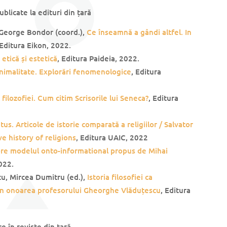
blicate la edituri din țară
 George Bondor (coord.),
Ce înseamnă a gândi altfel. In
 Editura Eikon, 2022.
 etică și estetică
, Editura Paideia, 2022.
animalitate. Explorări fenomenologice
, Editura
 filozofiei. Cum citim Scrisorile lui Seneca?
, Editura
tus. Articole de istorie comparată a religiilor / Salvator
ve history of religions
, Editura UAIC, 2022
re modelul onto-informational propus de Mihai
022.
cu, Mircea Dumitru (ed.),
Istoria filosofiei ca
 în onoarea profesorului Gheorghe Vlăduțescu
, Editura
te în reviste din țară