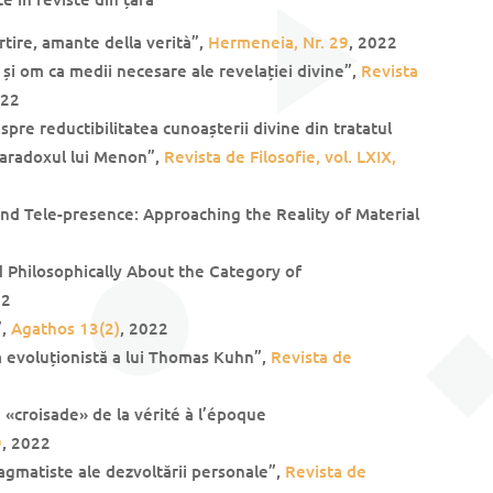
tire, amante della verità”,
Hermeneia, Nr. 29
, 2022
și om ca medii necesare ale revelației divine”,
Revista
022
e reductibilitatea cunoașterii divine din tratatul
paradoxul lui Menon”,
Revista de Filosofie, vol. LXIX,
and Tele-presence: Approaching the Reality of Material
nd Philosophically About the Category of
22
”,
Agathos 13(2)
, 2022
a evoluționistă a lui Thomas Kuhn”,
Revista de
 «croisade» de la vérité à l’époque
9
, 2022
agmatiste ale dezvoltării personale”,
Revista de