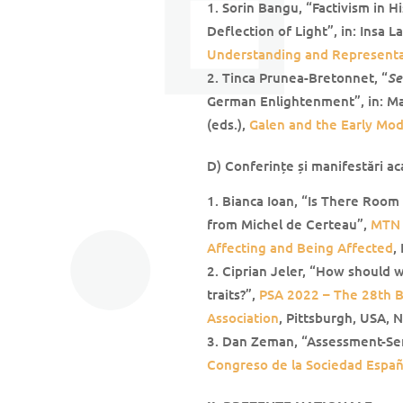
Sorin Bangu, “Factivism in H
Deflection of Light”, in: Insa 
Understanding and Represent
Se
Tinca Prunea-Bretonnet, “
German Enlightenment”, in: M
(eds.),
Galen and the Early Mo
D) Conferințe și manifestări a
Bianca Ioan, “Is There Room
from Michel de Certeau”,
MTN 
Affecting and Being Affected
,
Ciprian Jeler, “How should 
traits?”,
PSA 2022 – The 28th B
Association
, Pittsburgh, USA,
Dan Zeman, “Assessment-Sen
Congreso de la Sociedad Españo