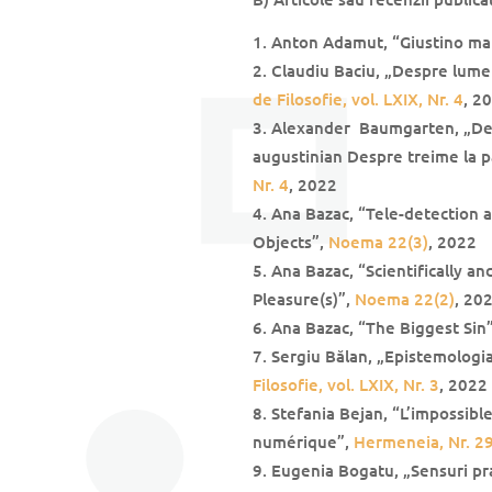
Anton Adamut, “Giustino mar
Claudiu Baciu, „Despre lume 
de Filosofie, vol. LXIX, Nr. 4
, 2
Alexander Baumgarten, „Despr
augustinian Despre treime la 
Nr. 4
, 2022
Ana Bazac, “Tele-detection 
Objects”,
Noema 22(3)
, 2022
Ana Bazac, “Scientifically a
Pleasure(s)”,
Noema 22(2)
, 20
Ana Bazac, “The Biggest Sin
Sergiu Bălan, „Epistemologi
Filosofie, vol. LXIX, Nr. 3
, 2022
Stefania Bejan, “L’impossible
numérique”,
Hermeneia, Nr. 2
Eugenia Bogatu, „Sensuri pr