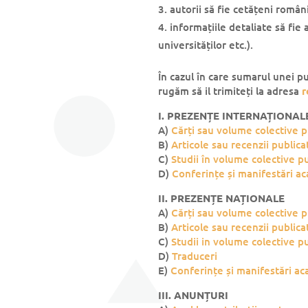
autorii să fie cetățeni român
informațiile detaliate să fie a
universităților etc.).
În cazul în care sumarul unei pu
rugăm să il trimiteți la adresa
r
I. PREZENȚE INTERNAȚIONAL
A)
Cărți sau volume colective pu
B)
Articole sau recenzii publica
C)
Studii în volume colective pu
D)
Conferințe și manifestări a
II. PREZENȚE NAȚIONALE
A)
Cărți sau volume colective pu
B)
Articole sau recenzii publica
C)
Studii in volume colective pu
D)
Traduceri
E)
Conferințe și manifestări ac
III. ANUNȚURI