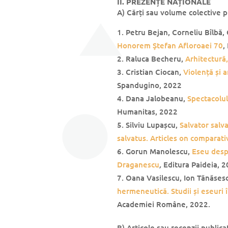
II. PREZENȚE NAȚIONALE
A) Cărți sau volume colective pu
Petru Bejan, Corneliu Bîlbă,
Honorem Ştefan Afloroaei 70
,
Raluca Becheru,
Arhitectură,
Cristian Ciocan,
Violență și 
Spandugino, 2022
Dana Jalobeanu,
Spectacolul
Humanitas, 2022
Silviu Lupașcu,
Salvator salva
salvatus. Articles on comparati
Gorun Manolescu,
Eseu desp
,
Draganescu
Editura Paideia, 2
Oana Vasilescu, Ion Tănăses
hermeneutică. Studii și eseuri
Academiei Române, 2022.
B) Articole sau recenzii publica