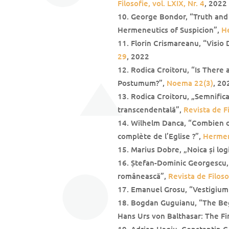
Filosofie, vol. LXIX, Nr. 4
, 2022
George Bondor, “Truth and 
Hermeneutics of Suspicion”,
H
Florin Crismareanu, “Visio 
29
, 2022
Rodica Croitoru, “Is There
Postumum?”,
Noema 22(3)
, 20
Rodica Croitoru, „Semnific
transcendentală”,
Revista de Fi
Wilhelm Danca, “Combien d
complète de l’Eglise ?”,
Hermen
Marius Dobre, „Noica și log
Ștefan-Dominic Georgescu, „
românească”,
Revista de Filosof
Emanuel Grosu, “Vestigium 
Bogdan Guguianu, “The Begi
Hans Urs von Balthasar: The Fi
Adrian Hagiu, Constantin C