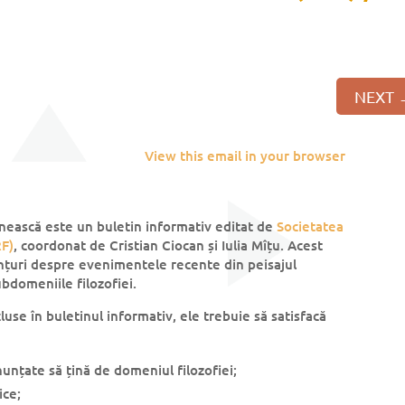
NEXT
View this email in your browser
nească este un buletin informativ editat de
Societatea
F)
, coordonat de Cristian Ciocan și Iulia Mîțu. Acest
nțuri despre evenimentele recente din peisajul
ubdomeniile filozofiei.
cluse în buletinul informativ, ele trebuie să satisfacă
anunțate să țină de domeniul filozofiei;
ice;