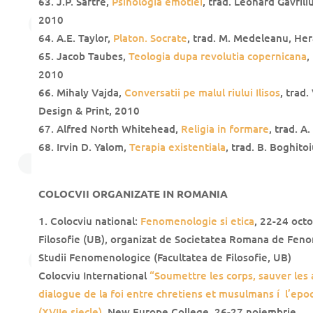
J.P. Sartre,
Psihologia emotiei
, trad. Leonard Gavrili
2010
A.E. Taylor,
Platon. Socrate
, trad. M. Medeleanu, Her
Jacob Taubes,
Teologia dupa revolutia copernicana
,
2010
Mihaly Vajda,
Conversatii pe malul riului Ilisos
, trad
Design & Print, 2010
Alfred North Whitehead,
Religia in formare
, trad. A
Irvin D. Yalom,
Terapia existentiala
, trad. B. Boghito
COLOCVII ORGANIZATE IN ROMANIA
Colocviu national:
Fenomenologie si etica
, 22-24 oct
Filosofie (UB), organizat de Societatea Romana de Feno
Studii Fenomenologice (Facultatea de Filosofie, UB)
Colocviu International
“Soumettre les corps, sauver les a
dialogue de la foi entre chretiens et musulmans í l’epo
(XVIIe siecle)
, New Europe College, 26-27 noiembrie