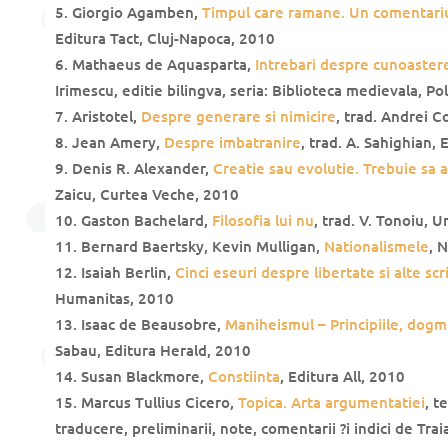
Giorgio Agamben,
Timpul care ramane. Un comentariu
Editura Tact, Cluj-Napoca, 2010
Mathaeus de Aquasparta,
Intrebari despre cunoaster
Irimescu, editie bilingva, seria: Biblioteca medievala, P
Aristotel,
Despre generare si nimicire
, trad. Andrei 
Jean Amery,
Despre imbatranire
, trad. A. Sahighian,
Denis R. Alexander,
Creatie sau evolutie. Trebuie sa 
Zaicu, Curtea Veche, 2010
Gaston Bachelard,
Filosofia lui nu
, trad. V. Tonoiu, 
Bernard Baertsky, Kevin Mulligan,
Nationalismele
, 
Isaiah Berlin,
Cinci eseuri despre libertate si alte scr
Humanitas, 2010
Isaac de Beausobre,
Maniheismul – Principiile, dogm
Sabau, Editura Herald, 2010
Susan Blackmore,
Constiinta
, Editura All, 2010
Marcus Tullius Cicero,
Topica. Arta argumentatiei
, t
traducere, preliminarii, note, comentarii ?i indici de Tra