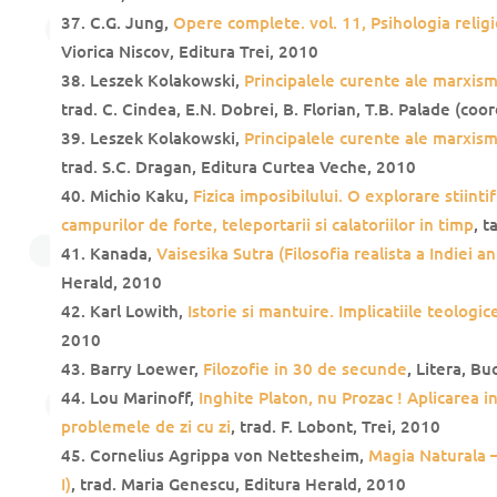
C.G. Jung,
Opere complete. vol. 11, Psihologia religie
Viorica Niscov, Editura Trei, 2010
Leszek Kolakowski,
Principalele curente ale marxismul
trad. C. Cindea, E.N. Dobrei, B. Florian, T.B. Palade (co
Leszek Kolakowski,
Principalele curente ale marxismul
trad. S.C. Dragan, Editura Curtea Veche, 2010
Michio Kaku,
Fizica imposibilului. O explorare stiintif
campurilor de forte, teleportarii si calatoriilor in timp
, t
Kanada,
Vaisesika Sutra (Filosofia realista a Indiei an
Herald, 2010
Karl Lowith,
Istorie si mantuire. Implicatiile teologice
2010
Barry Loewer,
Filozofie in 30 de secunde
, Litera, Bu
Lou Marinoff,
Inghite Platon, nu Prozac ! Aplicarea i
problemele de zi cu zi
, trad. F. Lobont, Trei, 2010
Cornelius Agrippa von Nettesheim,
Magia Naturala –
I)
, trad. Maria Genescu, Editura Herald, 2010