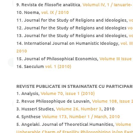
Revista de filosofie analitica
, Volumul IV, 1 / Ianuarie
Noema,
vol. IX / 2010
Journal for the Study of Religions and Ideologies,
vo
Journal for the Study of Religions and Ideologies
vol
Journal for the Study of Religions and Ideologies,
vo
International Journal on Humanistic Ideology,
vol. I
2010
Journal of Philosophical Economics
,
Volume III Issue
Saeculum
vol. 1 (2010)
REVISTE PUBLICATE IN STRAINATATE
CU PARTICIPA
Analysis,
Volume 70, issue 1 (2010)
Revue Philosophique de Louvain,
Volume 108, Issue 
Husserl Studies,
Volume 26, Number 3
, 2010
Synthese
Volume 173, Number 1 / March, 2010
Angelaki. Journal of Theoretical Humanities,
Volume 
Unbearable Charm of Fragility Philosophizing in/on Eas