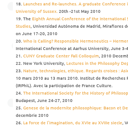
Launches and Re-launches. A graduate Conference
University of Sussex.
20th -21st May 2010
The
Eighth Annual Conference of the International 
Studies
, Universidad Autónoma de Madrid, Miraflores de 
on June 17-20, 2010
Who is Calling? Responsible Hermeneutics – Hermene
International Conference at Aarhus University, June 3-
CUNY Graduate Center Fall Colloquim
, 2010 Decemb
New York University,
Lectures in the Philosophy D
Nature, technologies, ethique. Regards croises : As
10 mars 2010 au 13 mars 2010. Institut de Recherches 
(IRPhiL). Avec la participation de France Culture.
The International Society for the History of Philos
Budapest, June 24-27, 2010
Genese de la modernite philosophique: Bacon et De
decembrie 2010
La force de l’imagination, du XVIe au XVIIIe siecle
, V