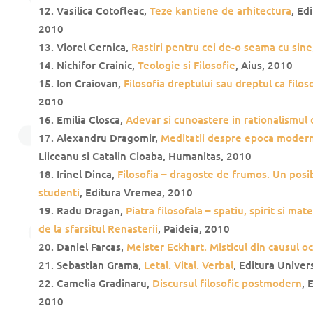
Vasilica Cotofleac,
Teze kantiene de arhitectura
, Ed
2010
Viorel Cernica,
Rastiri pentru cei de-o seama cu sine
Nichifor Crainic,
Teologie si Filosofie
, Aius, 2010
Ion Craiovan,
Filosofia dreptului sau dreptul ca filos
2010
Emilia Closca,
Adevar si cunoastere in rationalismul c
Alexandru Dragomir,
Meditatii despre epoca moder
Liiceanu si Catalin Cioaba, Humanitas, 2010
Irinel Dinca,
Filosofia – dragoste de frumos. Un posib
studenti
, Editura Vremea, 2010
Radu Dragan,
Piatra filosofala – spatiu, spirit si mat
de la sfarsitul Renasterii
, Paideia, 2010
Daniel Farcas,
Meister Eckhart. Misticul din causul oc
Sebastian Grama,
Letal. Vital. Verbal
, Editura Univer
Camelia Gradinaru,
Discursul filosofic postmodern
, 
2010