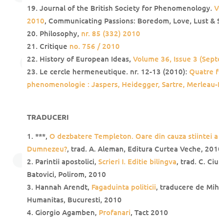
Journal of the British Society for Phenomenology.
V
2010
, Communicating Passions: Boredom, Love, Lust &
Philosophy,
nr. 85 (332) 2010
Critique
no. 756 / 2010
History of European Ideas,
Volume 36, Issue 3 (Sep
Le cercle hermeneutique. nr. 12-13 (2010):
Quatre f
phenomenologie : Jaspers, Heidegger, Sartre, Merleau
TRADUCERI
***,
O dezbatere Templeton. Oare din cauza stiintei a
Dumnezeu?
, trad. A. Aleman, Editura Curtea Veche, 201
Parintii apostolici,
Scrieri I. Editie bilingva
, trad. C. C
Batovici, Polirom, 2010
Hannah Arendt,
Fagaduinta politicii
, traducere de Mih
Humanitas, Bucuresti, 2010
Giorgio Agamben,
Profanari
, Tact 2010