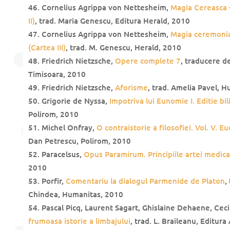
Cornelius Agrippa von Nettesheim,
Magia Cereasca –
II)
, trad. Maria Genescu, Editura Herald, 2010
Cornelius Agrippa von Nettesheim,
Magia ceremonial
(Cartea III)
, trad. M. Genescu, Herald, 2010
Friedrich Nietzsche,
Opere complete 7
, traducere d
Timisoara, 2010
Friedrich Nietzsche,
Aforisme
, trad. Amelia Pavel, 
Grigorie de Nyssa,
Impotriva lui Eunomie I. Editie bi
Polirom, 2010
Michel Onfray,
O contraistorie a filosofiei. Vol. V. 
Dan Petrescu, Polirom, 2010
Paracelsus,
Opus Paramirum. Principiile
artei medica
2010
Porfir,
Comentariu la dialogul Parmenide de Platon
,
Chindea, Humanitas, 2010
Pascal Picq, Laurent Sagart, Ghislaine Dehaene, Cec
frumoasa istorie a limbajului
, trad. L. Braileanu, Editur