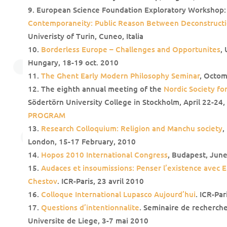
European Science Foundation Exploratory Workshop
Contemporaneity: Public Reason Between Deconstructi
Univeristy of Turin, Cuneo, Italia
Borderless Europe – Challenges and Opportunites
,
Hungary, 18-19 oct. 2010
The Ghent Early Modern Philosophy Seminar
, Octo
The eighth annual meeting of the
Nordic Society f
Södertörn University College in Stockholm, April 22-24
PROGRAM
Research Colloquium: Religion and Manchu society
,
London, 15-17 February, 2010
Hopos 2010 International Congress
, Budapest, June
Audaces et insoumissions: Penser l’existence avec E
Chestov
. ICR-Paris, 23 avril 2010
Colloque International Lupasco Aujourd’hui
. ICR-Pa
Questions d’intentionnalite
. Seminaire de recherc
Universite de Liege, 3-7 mai 2010