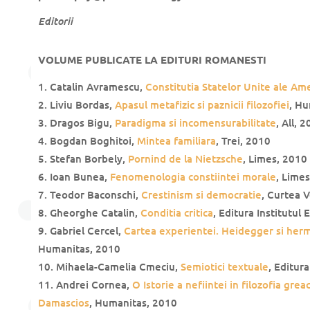
Editorii
VOLUME PUBLICATE LA EDITURI ROMANESTI
Catalin Avramescu,
Constitutia Statelor Unite ale Ame
Liviu Bordas,
Apasul metafizic si paznicii filozofiei
, Hu
Dragos Bigu,
Paradigma si incomensurabilitate
, All, 
Bogdan Boghitoi,
Mintea familiara
, Trei, 2010
Stefan Borbely,
Pornind de la Nietzsche
, Limes, 2010
Ioan Bunea,
Fenomenologia constiintei morale
, Limes
Teodor Baconschi,
Crestinism si democratie
, Curtea 
Gheorghe Catalin,
Conditia critica
, Editura Institutul
Gabriel Cercel,
Cartea experientei. Heidegger si herm
Humanitas, 2010
Mihaela-Camelia Cmeciu,
Semiotici textuale
, Editur
Andrei Cornea,
O Istorie a nefiintei in filozofia greac
Damascios
, Humanitas, 2010