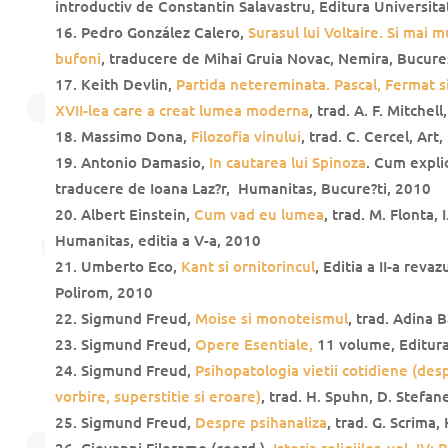
introductiv de Constantin Salavastru, Editura Universitatii
Pedro González Calero,
Surasul lui Voltaire. Si mai m
bufoni
, traducere de Mihai Gruia Novac, Nemira, Bucure
Keith Devlin,
Partida netereminata. Pascal, Fermat si
XVII-lea care a creat lumea moderna
, trad. A. F. Mitche
Massimo Dona,
Filozofia vinului
, trad. C. Cercel, Art
Antonio Damasio,
In cautarea lui Spinoza
. Cum expli
traducere de Ioana Laz?r, Humanitas, Bucure?ti, 2010
Albert Einstein,
Cum vad eu lumea
, trad. M. Flonta, 
Humanitas, editia a V-a, 2010
Umberto Eco,
Kant si ornitorincul
, Editia a II-a reva
Polirom, 2010
Sigmund Freud,
Moise si monoteismul
, trad. Adina 
Sigmund Freud,
Opere Esentiale,
11 volume, Editura
Sigmund Freud,
Psihopatologia vietii cotidiene (des
vorbire, superstitie si eroare)
, trad. H. Spuhn, D. Stefan
Sigmund Freud,
Despre psihanaliza
, trad. G. Scrima,
Giovanni Filoramo (coord.),
Istoria religiilor, vol. IV: 