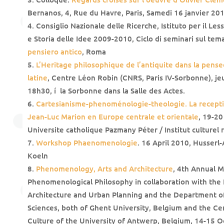
Bernanos, 4, Rue du Havre, Paris, Samedi 16 janvier 20
Consiglio Nazionale delle Ricerche, Istituto per il Les
e Storia delle Idee 2009-2010, Ciclo di seminari sul tem
pensiero antico
, Roma
L’Heritage philosophique de l’antiquite dans la pens
latine
, Centre Léon Robin (CNRS, Paris IV-Sorbonne), jeu
18h30, í la Sorbonne dans la Salle des Actes.
Cartesianisme-phenoménologie-theologie. La recepti
Jean-Luc Marion en Europe centrale et orientale
, 19-2
Universite catholique Pazmany Péter / Institut culturel
Workshop Phaenomenologie
. 16 April 2010, Husserl-
Koeln
Phenomenology, Arts and Architecture
, 4th Annual M
Phenomenological Philosophy in collaboration with the
Architecture and Urban Planning and the Department of
Sciences, both of Ghent University, Belgium and the Ce
Culture of the University of Antwerp, Belgium, 14-15 