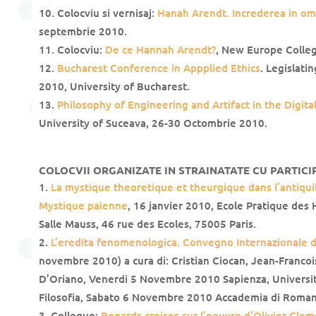
Colocviu si vernisaj:
Hanah Arendt. Increderea in om
septembrie 2010.
Colocviu:
De ce Hannah Arendt?
, New Europe Colleg
Bucharest Conference in Appplied Ethics
. Legislati
2010, University of Bucharest.
Philosophy of Engineering and Artifact in the Digita
University of Suceava, 26-30 Octombrie 2010.
COLOCVII ORGANIZATE IN STRAINATATE CU PARTI
La mystique theoretique et theurgique dans l’antiquit
Mystique paienne
, 16 janvier 2010, Ecole Pratique des
Salle Mauss, 46 rue des Ecoles, 75005 Paris.
L’eredita fenomenologica. Convegno Internazionale d
novembre 2010) a cura di: Cristian Ciocan, Jean-Francoi
D’Oriano, Venerdi 5 Novembre 2010 Sapienza, Universit
Filosofia, Sabato 6 Novembre 2010 Accademia di Roman
Colloque:
Regards croises sur l’oeuvre d’Olivier Cle