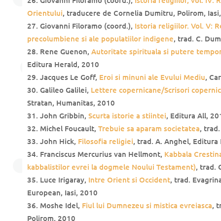
Orientului
, traducere de Cornelia Dumitru, Polirom, Iasi
Giovanni Filoramo (coord.),
Istoria religiilor. Vol. V: 
precolumbiene si ale populatiilor indigene
, trad. C. Du
Rene Guenon,
Autoritate spirituala si putere tempo
Editura Herald, 2010
Jacques Le Goff,
Eroi si minuni ale Evului Mediu
, Ca
Galileo Galilei,
Lettere copernicane/Scrisori coperni
Stratan, Humanitas, 2010
John Gribbin,
Scurta istorie a stiintei
, Editura All, 2
Michel Foucault,
Trebuie sa aparam societatea
, trad
John Hick,
Filosofia religiei
, trad. A. Anghel, Editura
Franciscus Mercurius van Hellmont,
Kabbala Crestina
kabbalistilor evrei la dogmele Noului Testament)
, trad.
Luce Irigaray,
Intre Orient si Occident
, trad. Evagrina
European, Iasi, 2010
Moshe Idel,
Fiul lui Dumnezeu si mistica evreiasca
, 
Polirom, 2010