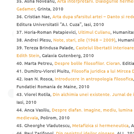
Alina Noveanu,
Arta interpretarii. Dialogurile herm
Gadamer
, Grinta, 2010
Cristian Nae,
Arta dupa sfarsitul artei – Danto si red
Editura Universitatii “A.I. Cuza”, Iasi, 2010
Horia-Roman Patapievici,
Ultimul Culianu
, Humanita
Andrei Plesu,
Note, stari, zile (1968 – 2009)
, Humani
Tereza Brindusa Palade,
Castelul libertatii interioare
Edith Stein
, Galaxia Gutenberg, 2010
Marta Petreu,
Despre bolile filosofilor. Cioran
. Editi
Dumitru-Viorel Piuitu,
Filosofia juridica a lui Mircea
Ioan N. Rosca,
Introducere in antropologia filosofica
Fundatiei Romania de Maine, 2010
Viorel Rotila,
Din alchimia unei existente. Jurnal de 
Iasi, 2010
Anca Vasiliu,
Despre diafan. Imagine, mediu, lumina in
medievala
, Polirom, 2010
Gheorghe Vladutescu,
Metafizica si hermeneutica
, 
Paul Zarifopol,
Din registrul ideilor gingase
, ALL, 20