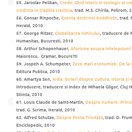
Jaroslav Pelikan,
Credo. Ghid istoric si teologic al cre
credinta in traditia crestina
, trad. M.S. Chirila, Polirom, 
Gonsar Rinpoche,
Esenta doctrinei buddhiste
, trad.
Herald, 2010
George Ritzer,
Globalizarea nimicului
, traducere de 
Humanitas, Bucuresti, 2010
Arthur Schopenhauer,
Aforisme asupra intelepciunii 
Maiorescu, Gramar, Bucure?ti
Jospeh A. Schumpeter,
Zece mari economisti. De la
Editura Publica, 2010
Amartya Sen,
India. Scrieri despre cultura, istoria si
Introducere, traducere si Index de Mihaela Gligor, Cluj 
Stiinta, 2010
Louis Claude de Saint-Martin,
Despre numere. Princip
trad. G. Scrima, Herald, 2010
Alfred Schutze,
Despre Fiinta Trinitatii
, trad. D. Fru
Enciclopedic, 2010