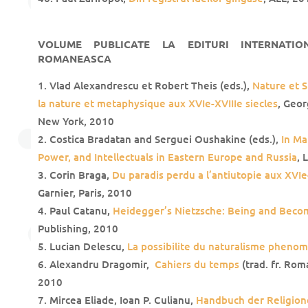
VOLUME PUBLICATE LA EDITURI INTERNATIO
ROMANEASCA
Vlad Alexandrescu et Robert Theis (eds.),
Nature et S
la nature et metaphysique aux XVIe-XVIIIe siecles
, Geor
New York, 2010
Costica Bradatan and Serguei Oushakine (eds.),
In Ma
Power, and Intellectuals in Eastern Europe and Russia
, 
Corin Braga,
Du paradis perdu a l’antiutopie aux XVIe
Garnier, Paris, 2010
Paul Catanu,
Heidegger’s Nietzsche: Being and Beco
Publishing, 2010
Lucian Delescu,
La possibilite du naturalisme pheno
Alexandru Dragomir,
Cahiers du temps
(trad. fr. Roma
2010
Mircea Eliade, Ioan P. Culianu,
Handbuch der Religio