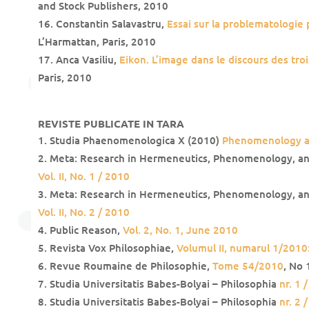
and Stock Publishers, 2010
Constantin Salavastru,
Essai sur la problematologie
L’Harmattan, Paris, 2010
Anca Vasiliu,
Eikon. L’image dans le discours des tr
Paris, 2010
REVISTE PUBLICATE IN TARA
Studia Phaenomenologica X (2010)
Phenomenology a
Meta: Research in Hermeneutics, Phenomenology, and
Vol. II, No. 1 / 2010
Meta: Research in Hermeneutics, Phenomenology, and
Vol. II, No. 2 / 2010
Public Reason,
Vol. 2, No. 1, June 2010
Revista Vox Philosophiae,
Volumul II, numarul 1/2010: 
Revue Roumaine de Philosophie,
Tome 54/2010
, No 
Studia Universitatis Babes-Bolyai – Philosophia
nr. 1 
Studia Universitatis Babes-Bolyai – Philosophia
nr. 2 