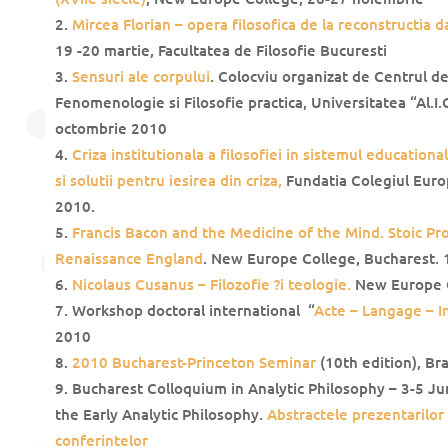
Mircea Florian – opera filosofica de la reconstructia da
19 -20 martie, Facultatea de Filosofie Bucuresti
Sensuri ale corpului
. Colocviu organizat de Centrul 
Fenomenologie si Filosofie practica, Universitatea “Al.I.
octombrie 2010
Criza institutionala a filosofiei in sistemul education
si solutii pentru iesirea din criza,
Fundatia Colegiul Europe
2010.
Francis Bacon and the Medicine of the Mind. Stoic Pr
Renaissance England
. New Europe College, Bucharest.
Nicolaus Cusanus – Filozofie ?i teologie.
New Europe C
Workshop doctoral international “
Acte – Langage – I
2010
2010 Bucharest-Princeton Seminar
(10th edition), Bra
Bucharest Colloquium in Analytic Philosophy – 3-5 Ju
the Early Analytic Philosophy.
Abstractele prezentarilor
conferintelor