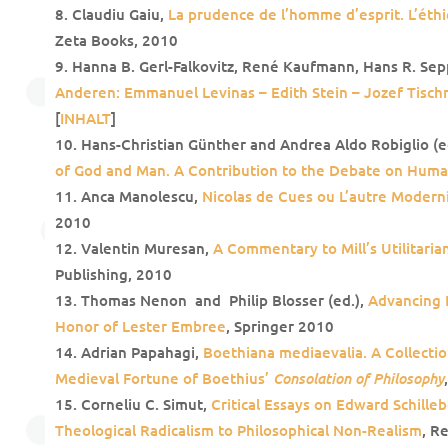
Claudiu Gaiu,
La prudence de l’homme d’esprit. L’éth
Zeta Books, 2010
Hanna B. Gerl-Falkovitz, René Kaufmann, Hans R. Sep
Anderen: Emmanuel Levinas – Edith Stein – Jozef Tisch
[
INHALT
]
Hans-Christian Günther and Andrea Aldo Robiglio (e
of God and Man. A Contribution to the Debate on Huma
Anca Manolescu,
Nicolas de Cues ou L’autre Modern
2010
Valentin Muresan,
A Commentary to Mill’s Utilitaria
Publishing, 2010
Thomas Nenon and Philip Blosser (ed.),
Advancing 
Honor of Lester Embree
, Springer 2010
Adrian Papahagi,
Boethiana mediaevalia. A Collectio
Consolation of Philosophy
Medieval Fortune of Boethius’
Corneliu C. Simut,
Critical Essays on Edward Schille
Theological Radicalism to Philosophical Non-Realism
, R