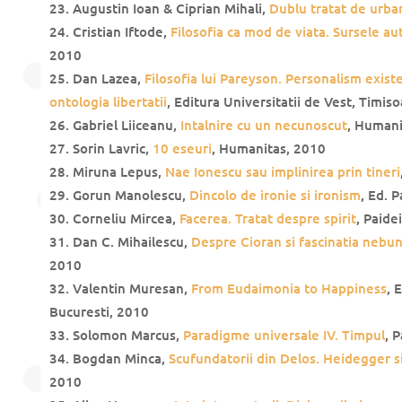
Augustin Ioan & Ciprian Mihali,
Dublu tratat de urba
Cristian Iftode,
Filosofia ca mod de viata. Sursele aut
2010
Dan Lazea,
Filosofia lui Pareyson. Personalism exist
ontologia libertatii
, Editura Universitatii de Vest, Timis
Gabriel Liiceanu,
Intalnire cu un necunoscut
, Humani
Sorin Lavric,
10 eseuri
, Humanitas, 2010
Miruna Lepus,
Nae Ionescu sau implinirea prin tineri
Gorun Manolescu,
Dincolo de ironie si ironism
, Ed. 
Corneliu Mircea,
Facerea. Tratat despre spirit
, Paide
Dan C. Mihailescu,
Despre Cioran si fascinatia nebun
2010
Valentin Muresan,
From Eudaimonia to Happiness
, 
Bucuresti, 2010
Solomon Marcus,
Paradigme universale IV. Timpul
, 
Bogdan Minca,
Scufundatorii din Delos. Heidegger si 
2010