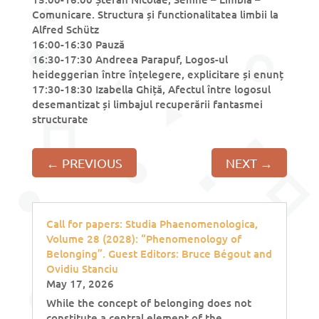
Comunicare. Structura și functionalitatea limbii la
Alfred Schütz
16:00-16:30 Pauză
16:30-17:30 Andreea Parapuf, Logos-ul
heideggerian între înțelegere, explicitare și enunț
17:30-18:30 Izabella Ghiță, Afectul între logosul
desemantizat și limbajul recuperării fantasmei
structurate
←
PREVIOUS
NEXT
→
Call for papers: Studia Phaenomenologica,
Volume 28 (2028): “Phenomenology of
Belonging”. Guest Editors: Bruce Bégout and
Ovidiu Stanciu
May 17, 2026
While the concept of belonging does not
constitute a central element of the