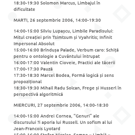
18:30-19:30 Solomon Marcus, Limbajul în
dificultate
MARTI, 26 septembrie 2006, 14:00-19:30
14:00-15:00 Silviu Lupașcu, Limbile Paradisului:
Mitul creației prin Tsimtsum și Vyahritis; Infinit
Impersonal Absolut
15:00-16:00 Brîndușa Palade, Verbum caro: Schiță
pentru o ontologie a Cuvântului întrupat
16:00-17:00 Valentin Cioveie, Practici ale tăcerii
17:00-17:30 Pauză
17:30-18:30 Marcel Bodea, Formă logică și sens
propozițional
18:30-19:30 Mihail Radu Solcan, Frege și Husserl în
perspectivă algoritmică
MIERCURI, 27 septembrie 2006, 14:00-18:30
14:00-15:00 Andrei Cornea, “Genuri” ale
discursului ?i aporia lui Russell. Un sofism al lui
Jean-Francois Lyotard
15:00-16:00 Ștefan Nicolae, Semne – Limbíă –