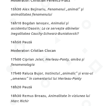
Moderator: Christian Ferencz-Flatz
Fenomenul „animal“ şi
15h30
Alex Bejinariu,
animalitatea fenomenului
Animalul şi
16h10
Bogdan Ianoşev,
accidentul
: La ce serveşte albinelor
Dasein
inegalitatea Cauchy-Schwarz-Buniakovski?
16h50
Pauză
Moderator: Cristian Ciocan
Merleau-Ponty, amiba şi
17h00
Ciprian Jeler,
fenomenologia
Instinctul „animalic“ și eros-ul
17h40
Raluca Bujor,
„omenesc“ în comentariul lui Merleau-Ponty
18h20
Pauză
Animalitate în viziunea lui
18h30
Remus Breazu,
Marc Richir