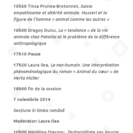
Saisie
15h50
Tinca Prunea-Bretonnet,
empathisante et altérité animale. Husserl et la
figure de l’homme « animal comme les autres »
La « tendance » de la vie
16h30
Dragoș Duicu,
animale chez Patočka et le problème de la différence
anthropologique
17h10 Pause
Le non-humain. Une interprétation
17h20
Laura Ilea,
phénoménologique du roman « Animal du cœur » de
Herta Müller
18h00
fin de la session
7 noiembrie 2014
Secțiune în limba română
Moderator: Laura Ilea
Teritorialitate sau locuire:
10h00
Mădălina Diaconu,