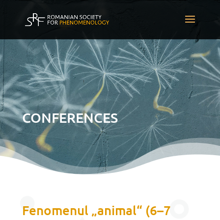
CONFERENCES
Fenomenul „animal“ (6–7