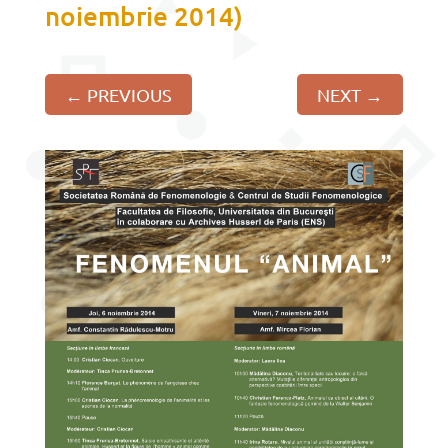
noiembrie 2014)
←
PREVIOUS
NEXT
→