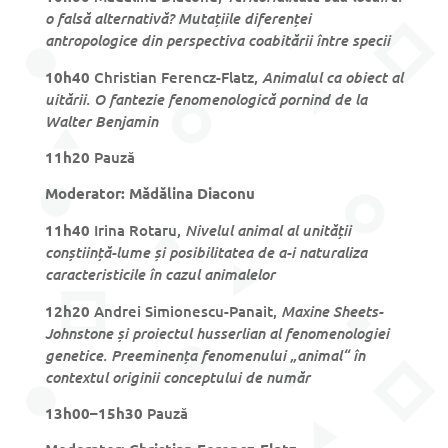
o falsă alternativă? Mutațiile diferenței
antropologice din perspectiva coabitării între specii
Animalul ca obiect al
10h40
Christian Ferencz-Flatz,
uitării. O fantezie fenomenologică pornind de la
Walter Benjamin
11h20
Pauză
Moderator: Mădălina Diaconu
Nivelul animal al unității
11h40
Irina Rotaru,
conștiință-lume și posibilitatea de a-i naturaliza
caracteristicile în cazul animalelor
Maxine Sheets-
12h20
Andrei Simionescu-Panait,
Johnstone și proiectul husserlian al fenomenologiei
genetice. Preeminența fenomenului „animal“ în
contextul originii conceptului de număr
13h00–15h30
Pauză