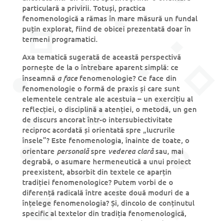
particulară a privirii. Totuși, practica
fenomenologică a rămas în mare măsură un fundal
puțin explorat, fiind de obicei prezentată doar în
termeni programatici.
Axa tematică sugerată de această perspectivă
pornește de la o întrebare aparent simplă: ce
a face
înseamnă
fenomenologie? Ce face din
fenomenologie o formă de praxis și care sunt
elementele centrale ale acestuia – un exercițiu al
reflecției, o disciplină a atenției, o metodă, un gen
de discurs ancorat într-o intersubiectivitate
reciproc acordată și orientată spre „lucrurile
însele”? Este fenomenologia, înainte de toate, o
personală
vederea clară
orientare
spre
sau, mai
degrabă, o asumare hermeneutică a unui proiect
preexistent, absorbit din textele ce aparțin
tradiției fenomenologice? Putem vorbi de o
diferență radicală între aceste două moduri de a
înțelege fenomenologia? Și, dincolo de conținutul
specific al textelor din tradiția fenomenologică,