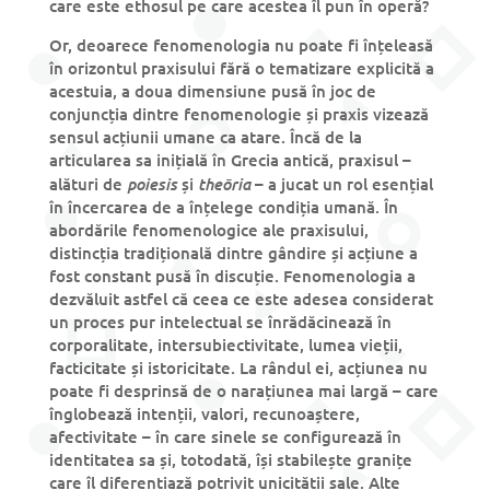
care este ethosul pe care acestea îl pun în operă?
Or, deoarece fenomenologia nu poate fi înțeleasă
în orizontul praxisului fără o tematizare explicită a
acestuia, a doua dimensiune pusă în joc de
conjuncția dintre fenomenologie și praxis vizează
sensul acțiunii umane ca atare. Încă de la
articularea sa inițială în Grecia antică, praxisul –
poiesis
theōria
alături de
și
– a jucat un rol esențial
în încercarea de a înțelege condiția umană. În
abordările fenomenologice ale praxisului,
distincția tradițională dintre gândire și acțiune a
fost constant pusă în discuție. Fenomenologia a
dezvăluit astfel că ceea ce este adesea considerat
un proces pur intelectual se înrădăcinează în
corporalitate, intersubiectivitate, lumea vieții,
facticitate și istoricitate. La rândul ei, acțiunea nu
poate fi desprinsă de o narațiunea mai largă – care
înglobează intenții, valori, recunoaștere,
afectivitate – în care sinele se configurează în
identitatea sa și, totodată, își stabilește granițe
care îl diferențiază potrivit unicității sale. Alte