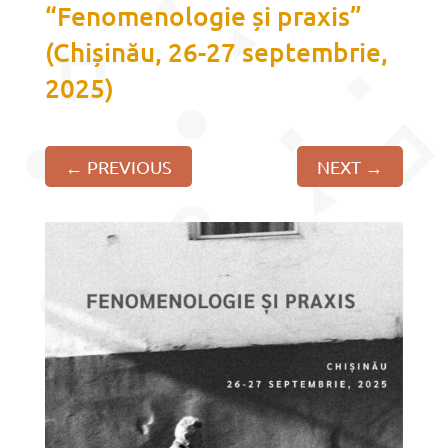
“Fenomenologie și praxis”
(Chișinău, 26-27 septembrie,
2025)
←
PREVIOUS
NEXT
→