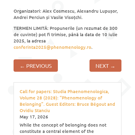
Organizatori: Alex Cosmescu, Alexandru Lupușor,
Andrei Perciun și Vasile Visoțchi.
TERMEN LIMITĂ: Propunerile (un rezumat de 300
de cuvinte) pot fi trimise, până la data de 10 iulie
2025, la adresa
conferinta2025@phenomenology.ro
.
←
PREVIOUS
NEXT
→
Call for papers: Studia Phaenomenologica,
Volume 28 (2028): “Phenomenology of
Belonging”. Guest Editors: Bruce Bégout and
Ovidiu Stanciu
May 17, 2026
While the concept of belonging does not
constitute a central element of the