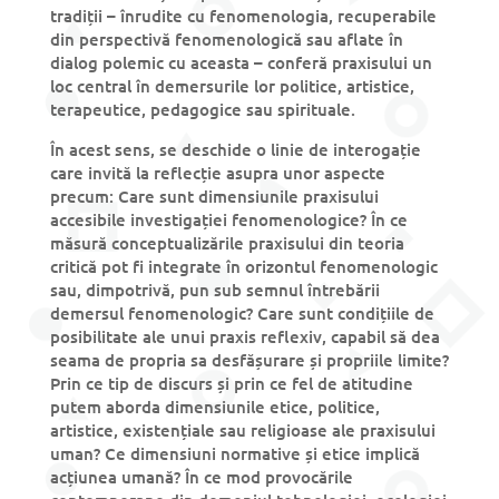
tradiții – înrudite cu fenomenologia, recuperabile
din perspectivă fenomenologică sau aflate în
dialog polemic cu aceasta – conferă praxisului un
loc central în demersurile lor politice, artistice,
terapeutice, pedagogice sau spirituale.
În acest sens, se deschide o linie de interogație
care invită la reflecție asupra unor aspecte
precum: Care sunt dimensiunile praxisului
accesibile investigației fenomenologice? În ce
măsură conceptualizările praxisului din teoria
critică pot fi integrate în orizontul fenomenologic
sau, dimpotrivă, pun sub semnul întrebării
demersul fenomenologic? Care sunt condițiile de
posibilitate ale unui praxis reflexiv, capabil să dea
seama de propria sa desfășurare și propriile limite?
Prin ce tip de discurs și prin ce fel de atitudine
putem aborda dimensiunile etice, politice,
artistice, existențiale sau religioase ale praxisului
uman? Ce dimensiuni normative și etice implică
acțiunea umană? În ce mod provocările