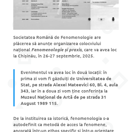
Societatea Română de Fenomenologie are
plăcerea să anunțe organizarea colocviului
național
Fenomenologie și praxis
, care va avea loc
la Chișinău, în 26-27 septembrie, 2025.
Evenimentul va avea loc în două locații: în
prima zi vom fi găzduiți de
Universitatea de
Stat, pe strada Alexei Mateevici 60, Bl. 4, aula
343
, iar în a doua zi vom ține conferința la
Muzeul Național de Artă de pe strada 31
August 1989 115
.
De la instituirea sa istorică, fenomenologia s-a
autodefinit ca metodă de acces la fenomene,
ancorată într-un ethos specific și într-o orientare