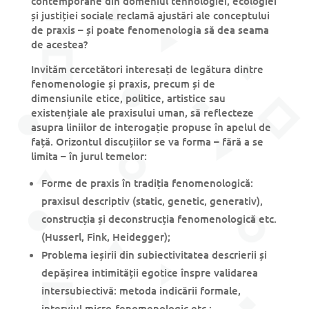
contemporane din domeniul tehnologiei, ecologiei
și justiției sociale reclamă ajustări ale conceptului
de praxis – și poate fenomenologia să dea seama
de acestea?
Invităm cercetători interesați de legătura dintre
fenomenologie și praxis, precum și de
dimensiunile etice, politice, artistice sau
existențiale ale praxisului uman, să reflecteze
asupra liniilor de interogație propuse în apelul de
față. Orizontul discuțiilor se va forma – fără a se
limita – în jurul temelor:
Forme de praxis în tradiția fenomenologică:
praxisul descriptiv (static, genetic, generativ),
construcția și deconstrucția fenomenologică etc.
(Husserl, Fink, Heidegger);
Problema ieșirii din subiectivitatea descrierii și
depășirea intimității egotice înspre validarea
intersubiectivă: metoda indicării formale,
interviul micro-fenomenologic etc.;