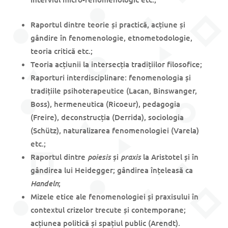
Raportul dintre teorie și practică, acțiune și
gândire în fenomenologie, etnometodologie,
teoria critică etc.;
Teoria acțiunii la intersecția tradițiilor filosofice;
Raporturi interdisciplinare: fenomenologia și
tradițiile psihoterapeutice (Lacan, Binswanger,
Boss), hermeneutica (Ricoeur), pedagogia
(Freire), deconstrucția (Derrida), sociologia
(Schütz), naturalizarea fenomenologiei (Varela)
etc.;
poiesis
praxis
Raportul dintre
și
la Aristotel și în
gândirea lui Heidegger; gândirea înțeleasă ca
Handeln
;
Mizele etice ale fenomenologiei și praxisului în
contextul crizelor trecute și contemporane;
acțiunea politică și spațiul public (Arendt).